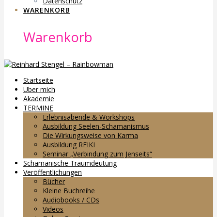
Datenschutz
WARENKORB
Warenkorb
Startseite
Über mich
Akademie
TERMINE
Erlebnisabende & Workshops
Ausbildung Seelen-Schamanismus
Die Wirkungsweise von Karma
Ausbildung REIKI
Seminar „Verbindung zum Jenseits“
Schamanische Traumdeutung
Veröffentlichungen
Bücher
Kleine Buchreihe
Audiobooks / CDs
Videos