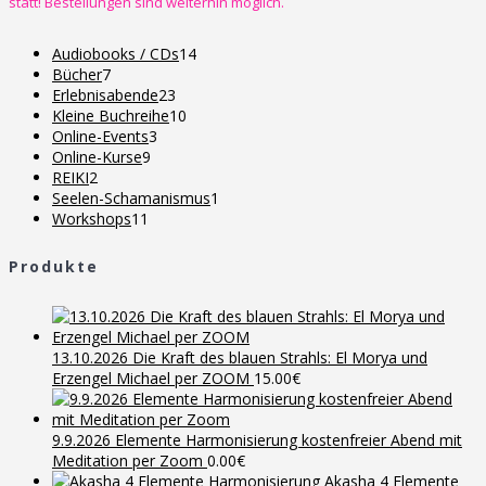
statt! Bestellungen sind weiterhin möglich.
14
Audiobooks / CDs
14
7
Produkte
Bücher
7
Produkte
23
Erlebnisabende
23
Produkte
10
Kleine Buchreihe
10
3
Produkte
Online-Events
3
9
Produkte
Online-Kurse
9
2
Produkte
REIKI
2
Produkte
1
Seelen-Schamanismus
1
11
Produkt
Workshops
11
Produkte
Produkte
13.10.2026 Die Kraft des blauen Strahls: El Morya und
Erzengel Michael per ZOOM
15.00
€
9.9.2026 Elemente Harmonisierung kostenfreier Abend mit
Meditation per Zoom
0.00
€
Akasha 4 Elemente