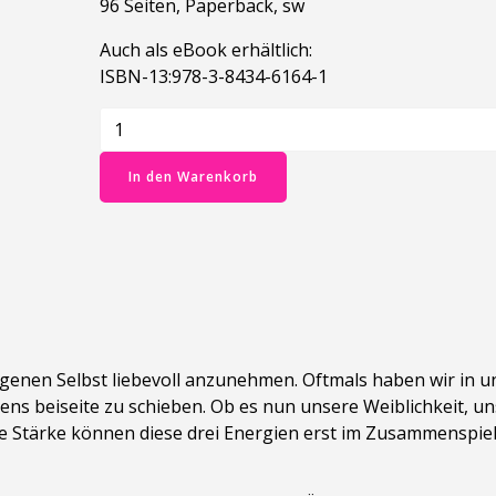
96 Seiten, Paperback, sw
Auch als eBook erhältlich:
ISBN-13:978-3-8434-6164-1
Das
innere
Kind,
In den Warenkorb
die
innere
Frau,
den
inneren
Mann
erwecken
s eigenen Selbst liebevoll anzunehmen. Oftmals haben wir in 
und
ens beiseite zu schieben. Ob es nun unsere Weiblichkeit, u
harmonisieren
hre Stärke können diese drei Energien erst im Zusammenspie
Menge