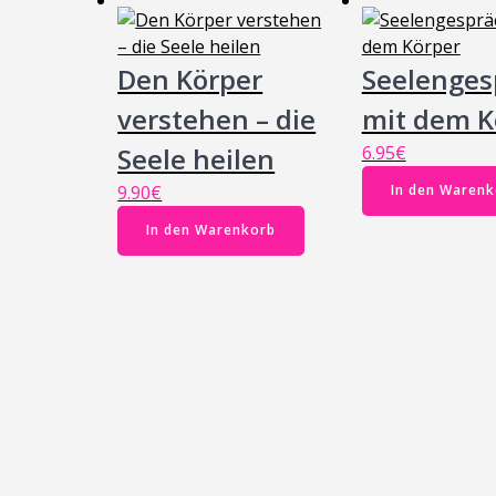
Den Körper
Seelenges
verstehen – die
mit dem K
Seele heilen
6.95
€
9.90
€
In den Warenk
In den Warenkorb