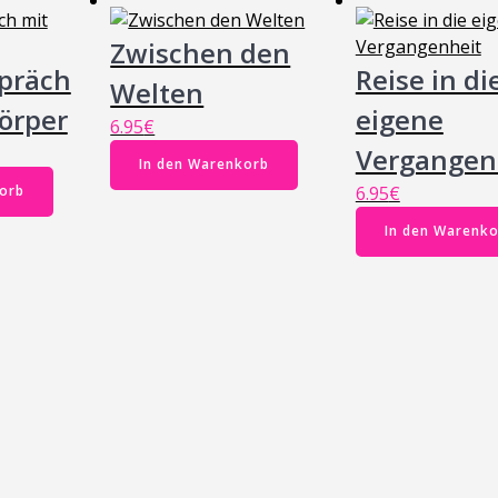
Zwischen den
präch
Reise in di
Welten
örper
eigene
6.95
€
Vergangen
In den Warenkorb
6.95
€
orb
In den Warenk