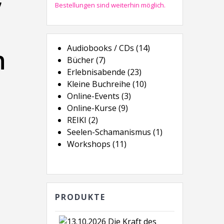
Bestellungen sind weiterhin möglich.
14
Audiobooks / CDs
14
n
7
Produkte
Bücher
7
Produkte
23
Erlebnisabende
23
Produkte
10
Kleine Buchreihe
10
3
Produkte
Online-Events
3
9
Produkte
Online-Kurse
9
2
Produkte
REIKI
2
Produkte
1
Seelen-Schamanismus
1
11
Produkt
Workshops
11
Produkte
PRODUKTE